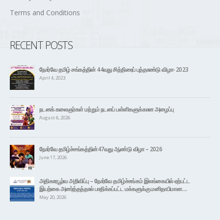
Terms and Conditions
RECENT POSTS
நோர்வே தமிழ் சங்கத்தின் 44வது சித்திரைப் புத்தாண்டு விழா- 2023
April 4, 2023
நடனக் கலைஞர்கள் மற்றும் நடனப் பள்ளிகளுக்கான அழைப்பு
August 6, 2026
நோர்வே தமிழ்ச்சங்கத்தின்47வது ஆண்டு விழா – 2026
June 17, 2026
அதிகாரபூர்வ அறிவிப்பு – நோர்வே தமிழ்ச்சங்கம் இலங்கையில் ஏற்பட்ட
இயற்கை அனர்த்தத்தால் பாதிக்கப்பட்ட மக்களுக்கு மனிதாபிமான….
May 20, 2026