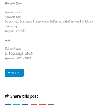
நிகழ்ச்சி நிரல்
அகவணக்கம்
தலைவர் உரை
செயளாளர், பொருளாளர், கலை மற்றும் விளையாட்டு செயலாளர்அறிக்கை
சமர்ப்பிப்பு
வேறுவிடயங்கள்
நன்றி
இவ்வண்ணம்
நோர்வே தமிழ்ச் சங்கம்
நிர்வாகம் 2018/2019
View PDF
Share this post