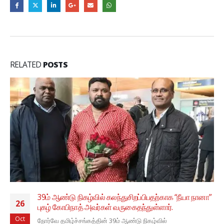
RELATED
POSTS
39ம் ஆண்டு நிகழ்வில் கலந்துசிறப்பிபதற்காக “நீயா நானா”
26
புகழ் கோபிநாத் அவர்கள் வருகைதந்துள்ளார்.
Oct
நோர்வே தமிழ்ச்சங்கத்தின் 39ம் ஆண்டு நிகழ்வில்