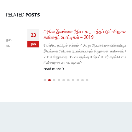
RELATED
POSTS
அகில இலங்கை ரீதியாக நடாத்தப்படும் சிறுகதை,
23
கவிதைப் போட்டிகள் – 2019
Jan
நோர்வே தமிழ்ச் சங்கம் 40வது ஆண்டு மாணிக்கவிழா அகில
இலங்கை ரீதியாக நடாத்தப்படும் சிறுகதை, கவிதைப் போட்டிகள் -
2019 சிறுகதை 19 வயதுக்கு மேற்பட்டோர் கருப்பொருள்: போருக்கு
பின்னரான சமூக அவலம் ...
read more