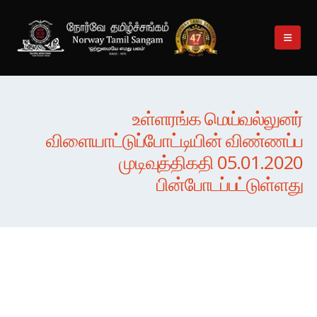
உள்ளரங்க மெய்வல்லுனர்
விளையாட்டுப்போட்டியின் விண்ணப்ப
முடிவுத்திகதி 05.01.2020
பின்போடப்பட்டுள்ளது