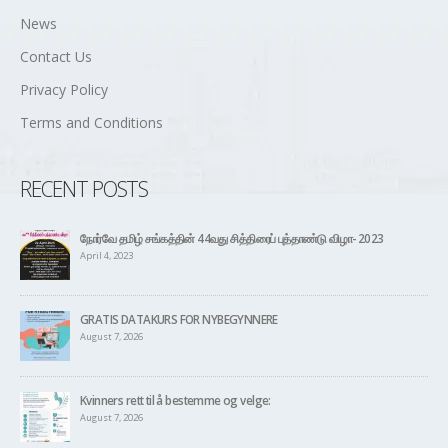
FOLLOW US
NAVIGATION
Home
About Us
Current Committee
Membership Info
Member Registration
Upcoming Events
News
Contact Us
Privacy Policy