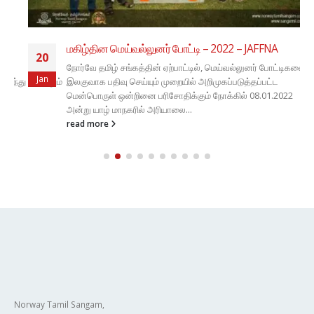
மகிழ்தின மெய்வல்லுனர் போட்டி – 2022 – JAFFNA
20
நோர்வே தமிழ் சங்கத்தின் ஏற்பாட்டில், மெய்வல்லுனர் போட்டிகளை
Jan
து நடாத்தும்
இலகுவாக பதிவு செய்யும் முறையில் அறிமுகப்படுத்தப்பட்ட
மென்பொருள் ஒன்றினை பரிசோதிக்கும் நோக்கில் 08.01.2022
அன்று யாழ் மாநகரில் அரியாலை...
read more
Norway Tamil Sangam,
Stovner vel,