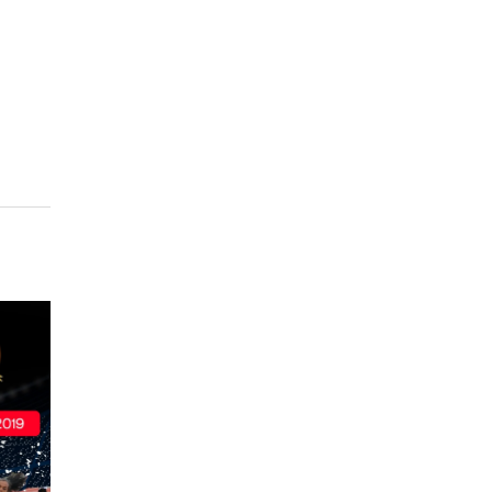
்கு
டிகளை
கழகம்
ுகளிக்க