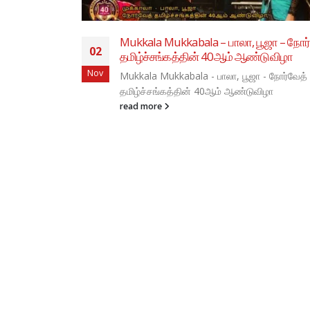
நோர்வேத்
ேத்
நோர்வேத் தமிழ்ச்சங்கத்தின் சிறார்கள்/
19
இளையோர்களுக்கான உள்ளரங்க விளையாட