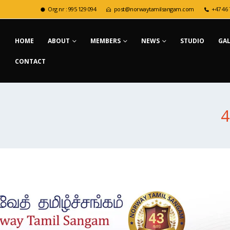
Org nr : 995 129 094
post@norwaytamilsangam.com
+47 46 
HOME
ABOUT
MEMBERS
NEWS
STUDIO
GA
CONTACT
4