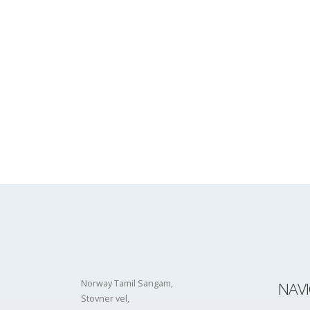
போட்டிக்கான பதிவுகளை மேற்கொள்வதற்
Dec
நோர்வேத் தமிழ்ச்சங்கத்தின் சிறார்கள்/
இளையோர்களுக்கான உள்ளரங்க விளையாட்டுப்
போட்டிக்கான பதிவுகளை மேற்கொள்வதற்கு ஏது
கீழே அதற்கான இணையத்தள இணைப்பொன்று
இணைக்கப்பட்டுள்ளது.
read more
Norway Tamil Sangam,
NAV
Stovner vel,