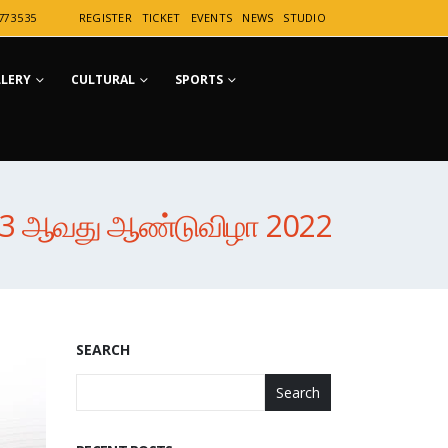
77 35 35
REGISTER
TICKET
EVENTS
NEWS
STUDIO
LLERY
CULTURAL
SPORTS
3 ஆவது ஆண்டுவிழா 2022
SEARCH
Search