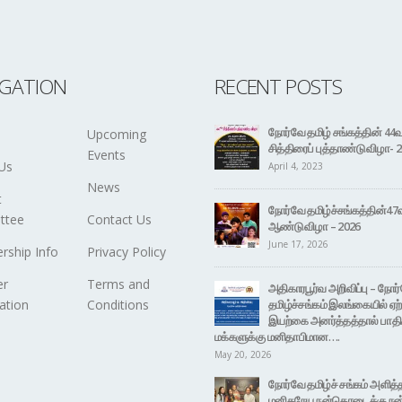
IGATION
RECENT POSTS
நோர்வே தமிழ் சங்கத்தின் 44
Upcoming
சித்திரைப் புத்தாண்டு விழா- 
Events
Us
April 4, 2023
News
t
நோர்வே தமிழ்ச்சங்கத்தின்47
ttee
Contact Us
ஆண்டு விழா – 2026
June 17, 2026
ship Info
Privacy Policy
r
Terms and
அதிகாரபூர்வ அறிவிப்பு – நோர
ation
Conditions
தமிழ்ச்சங்கம் இலங்கையில் ஏற்
இயற்கை அனர்த்தத்தால் பாதிக
மக்களுக்கு மனிதாபிமான….
May 20, 2026
நோர்வே தமிழ்ச் சங்கம் அளித்
மனிதநேய நன்கொடைக்கு நன