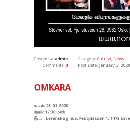
Posted by:
admin
Category:
Cultural
,
News
Comments:
0
Post Date:
January 3, 2020
OMKARA
காலம்: 25-01-2020
நேரம்:
17:30
மணி
இடம் : Lørenskog hus, Festplassen 1, 1473 Lø