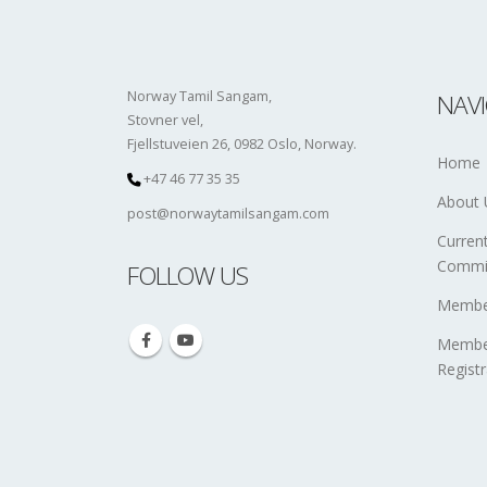
Norway Tamil Sangam,
NAV
Stovner vel,
Fjellstuveien 26, 0982 Oslo, Norway.
Home
+47 46 77 35 35
About 
post@norwaytamilsangam.com
Curren
Commi
FOLLOW US
Member
Membe
Registr