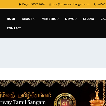
Org nr : 995 129 094
post@norwaytamilsangam.com
+47 46 
HOME
ABOUT
MEMBERS
NEWS
STUDIO
GA
CONTACT