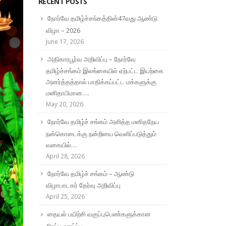
RECENT POSTS
நோர்வே தமிழ்ச்சங்கத்தின்47வது ஆண்டு
விழா – 2026
June 17, 2026
அதிகாரபூர்வ அறிவிப்பு – நோர்வே
தமிழ்ச்சங்கம் இலங்கையில் ஏற்பட்ட இயற்கை
அனர்த்தத்தால் பாதிக்கப்பட்ட மக்களுக்கு
மனிதாபிமான….
May 20, 2026
நோர்வே தமிழ்ச் சங்கம் அளித்த மனிதநேய
நன்கொடைக்கு நன்றியை வெளிப்படுத்தும்
வகையில்…
April 28, 2026
நோர்வே தமிழ்ச் சங்கம் – ஆண்டு
விழாபாடகர் தேர்வு அறிவிப்பு
April 25, 2026
தையல் பயிற்சி வகுப்புபெண்களுக்கான
சிறப்பு வாய்ப்பு