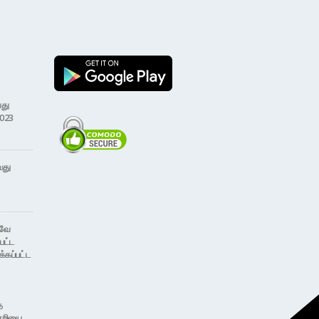
வது
2023
வது
்வே
பட்ட
்கப்பட்ட
த
்றியை