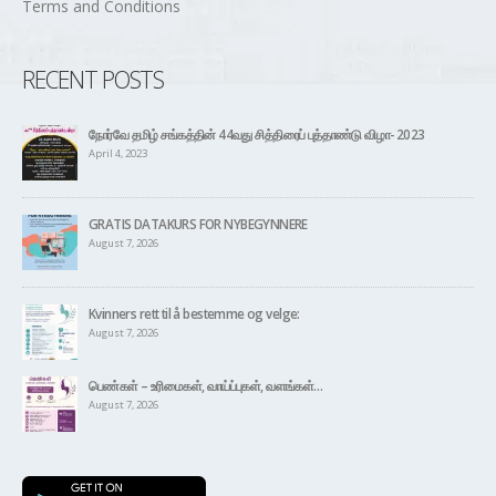
© Copyright 2021 Norway Tamil Sangam. All Rights Reserved. | Designed By:
Maestro Innovative Solution (Pvt) Ltd.