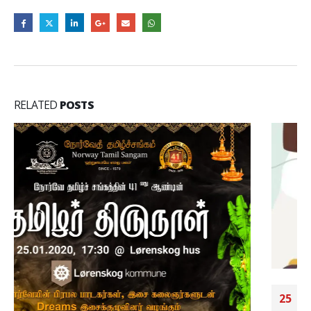
RELATED
POSTS
தையல் பயிற்சி வகுப்புபெண்களுக்கான சிறப்பு வாய்ப்பு
25
நோர்வே தமிழ்ச் சங்கத்தின்தையல் பயிற்சி வகுப்புபெண்களுக்கான