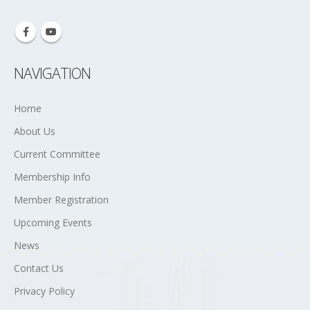
Contact Us
Privacy Policy
Terms and Conditions
RECENT POSTS
நோர்வே தமிழ் சங்கத்தின் 44வது சித்திரைப் புத்தாண்டு விழா- 2023
April 4, 2023
GRATIS DATAKURS FOR NYBEGYNNERE
August 7, 2026
Kvinners rett til å bestemme og velge:
August 7, 2026
பெண்கள் – உரிமைகள், வாய்ப்புகள், வளங்கள்…
August 7, 2026