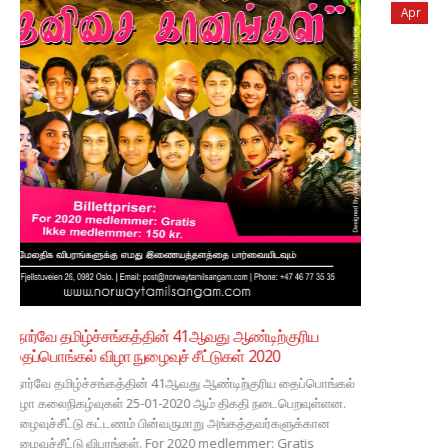
Apr
சிறப்பு வாய்ப்புகாலம்: 07.062026வாரத்தில் ஒரு நாள்நேரம்: 16.00 -
18.00.இடம்: (பின்னர்
அறிவிக்கப்படும்)கட்டணம்:அங்கத்தவர்களுக்கு 1000
krஏனையோருக்கு . 1500 kr அடிப்படை...
read more
Norway Tamil Sangam,
Stovner vel,
Fjellstuveien 26, 0982 Oslo, Norway.
+47 46 77 35 35
post@norwaytamilsangam.com