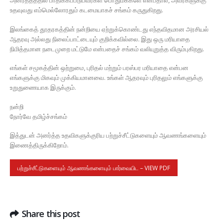
அனர்த்தத்தில் பாதிக்கப்படுபவர்கள் பொதுமக்களே என்பதால், அவர்களுக்கு
உதவுவது எம்மெல்லோரதும் கடமையாகச் சங்கம் கருதுகிறது.
இலங்கைத் தூதரகத்தின் நன்றியை ஏற்றுக்கொண்டது எந்தவிதமான அரசியல்
ஆதரவு அல்லது நிலைப்பாட்டையும் குறிக்கவில்லை. இது ஒரு மரியாதை
நிமித்தமான நடைமுறை மட்டுமே என்பதைச் சங்கம் வலியுறுத்த விரும்புகிறது.
எங்கள் சமூகத்தின் ஒற்றுமை, புரிதல் மற்றும் பரஸ்பர மரியாதை என்பன
எங்களுக்கு மிகவும் முக்கியமானவை. உங்கள் ஆதரவும் புரிதலும் எங்களுக்கு
உறுதுணையாக இருக்கும்.
நன்றி
நோர்வே தமிழ்ச்சங்கம்
இத்துடன் அனர்த்த உதவிகளுக்குரிய பற்றுச்சீட்டுகளையும் ஆவணங்களையும்
இணைத்திருக்கிறோம்.
பற்றுச்சீட்டுகளையும் ஆவணங்களையும் பார்வையிட – VIEW PDF
Share this post