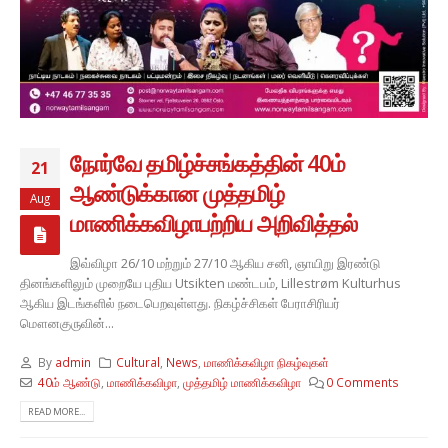
நோர்வே தமிழ்ச்சங்கத்தின் 40ம்
21
ஆண்டுக்கான முத்தமிழ்
Aug
மாணிக்கவிழாபற்றிய அறிவித்தல்
இவ்விழா 26/10 மற்றும் 27/10 ஆகிய சனி, ஞாயிறு இரண்டு
தினங்களிலும் முறையே புதிய Utsikten மண்டபம், Lillestrøm Kulturhus
ஆகிய இடங்களில் நடைபெறவுள்ளது. நிகழ்ச்சிகள் பேராசிரியர்
மௌனகுருவின்...
By
admin
Cultural
,
News
,
மாணிக்கவிழா நிகழ்வுகள்
40ம் ஆண்டு
,
மாணிக்கவிழா
,
முத்தமிழ் மாணிக்கவிழா
0 Comments
READ MORE...