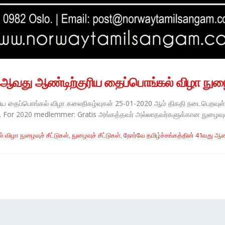
1ஆவது ஆண்டிற்குரிய தைப்பொங்கல் விழா நுழைவ
ரிய தைப்பொங்கல் விழா கலைநிகழ்வுகள் 25-01-2020 ஆம் திகதி நடைபெறவுள்ள
். For 2020 medlemmer: Gratis அங்கத்தவர் அல்லாதவர்களுக்கான நுழைவுச்சீ
 விழா நுழைவுச் சீட்டுகள்
,
நுழைவுச் சீட்டுகள்
,
நோர்வே தமிழ்ச்சங்கத்தின் 41வது ஆண