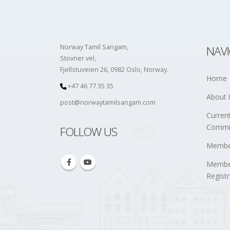
Norway Tamil Sangam,
NAV
Stovner vel,
Fjellstuveien 26, 0982 Oslo, Norway.
Home
+47 46 77 35 35
About 
post@norwaytamilsangam.com
Curren
Commi
FOLLOW US
Member
Membe
Registr