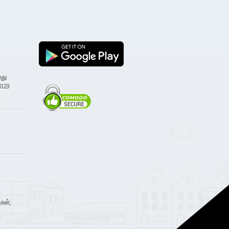
வது
2023
கள்,