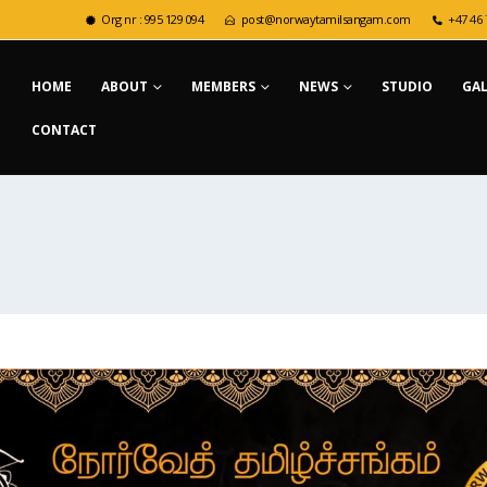
Org nr : 995 129 094
post@norwaytamilsangam.com
+47 46 
HOME
ABOUT
MEMBERS
NEWS
STUDIO
GA
CONTACT