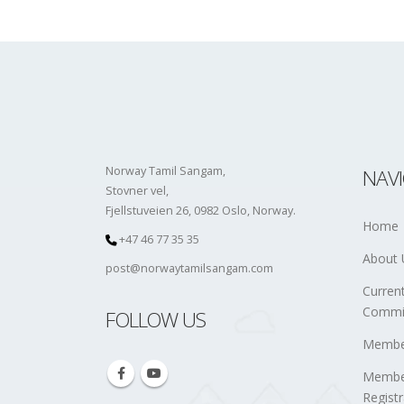
Norway Tamil Sangam,
NAV
Stovner vel,
Fjellstuveien 26, 0982 Oslo, Norway.
Home
+47 46 77 35 35
About 
post@norwaytamilsangam.com
Curren
Commi
FOLLOW US
Member
Membe
Registr