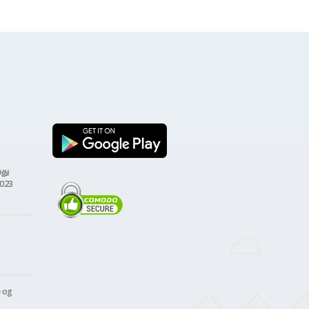
வது
2023
e og