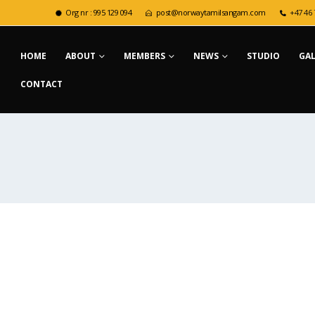
Org nr : 995 129 094
post@norwaytamilsangam.com
+47 46 
HOME
ABOUT
MEMBERS
NEWS
STUDIO
GA
CONTACT