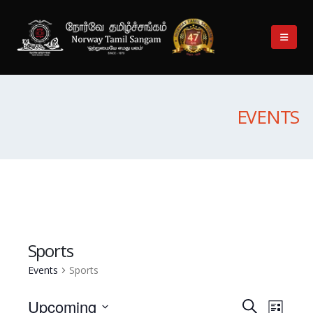
EVENTS
Sports
Events
Sports
Event
Upcoming
Events
Search