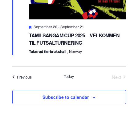
Featured
September 20
-
September 21
TAMILSANGAM CUP 2025 – VELKOMMEN
TIL FUTSALTURNERING
Tokerud flerbrukshall
, Norway
Today
Next
Events
Previous
Events
Subscribe to calendar