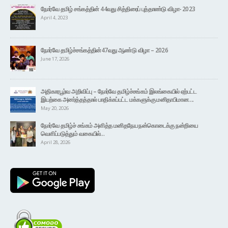
நோர்வே தமிழ் சங்கத்தின் 44வது சித்திரைப் புத்தாண்டு விழா- 2023
April 4, 2023
நோர்வே தமிழ்ச்சங்கத்தின்47வது ஆண்டு விழா – 2026
June 17, 2026
அதிகாரபூர்வ அறிவிப்பு – நோர்வே தமிழ்ச்சங்கம் இலங்கையில் ஏற்பட்ட
இயற்கை அனர்த்தத்தால் பாதிக்கப்பட்ட மக்களுக்கு மனிதாபிமான….
May 20, 2026
நோர்வே தமிழ்ச் சங்கம் அளித்த மனிதநேய நன்கொடைக்கு நன்றியை
வெளிப்படுத்தும் வகையில்…
April 28, 2026