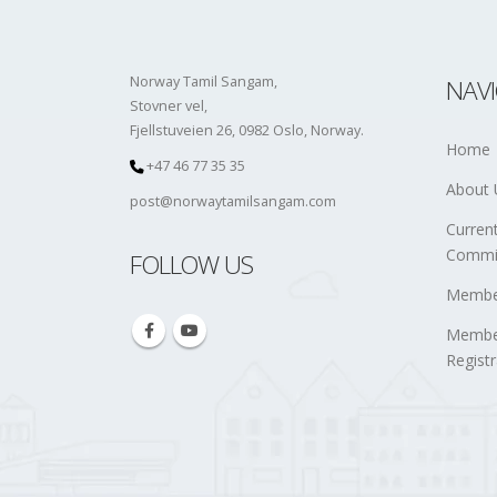
Norway Tamil Sangam,
NAV
Stovner vel,
Fjellstuveien 26, 0982 Oslo, Norway.
Home
+47 46 77 35 35
About 
post@norwaytamilsangam.com
Curren
Commi
FOLLOW US
Member
Membe
Registr