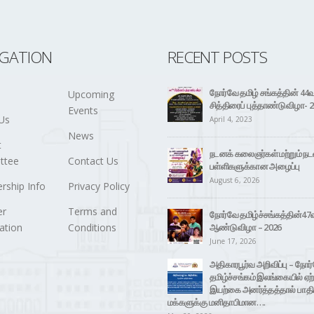
IGATION
RECENT POSTS
நோர்வே தமிழ் சங்கத்தின் 44
Upcoming
சித்திரைப் புத்தாண்டு விழா- 
Events
Us
April 4, 2023
News
t
நடனக் கலைஞர்கள் மற்றும் நட
ttee
Contact Us
பள்ளிகளுக்கான அழைப்பு
August 6, 2026
ship Info
Privacy Policy
r
Terms and
நோர்வே தமிழ்ச்சங்கத்தின்47
ation
Conditions
ஆண்டு விழா – 2026
June 17, 2026
அதிகாரபூர்வ அறிவிப்பு – நோர
தமிழ்ச்சங்கம் இலங்கையில் ஏற்
இயற்கை அனர்த்தத்தால் பாதிக
மக்களுக்கு மனிதாபிமான….