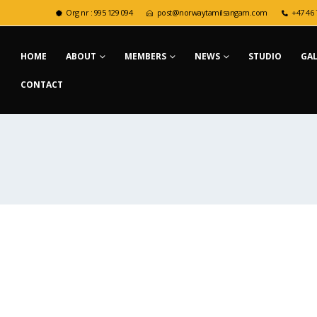
Org nr : 995 129 094
post@norwaytamilsangam.com
+47 46 
HOME
ABOUT
MEMBERS
NEWS
STUDIO
GA
CONTACT