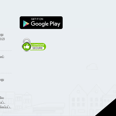
வது
2023
னப்
வது
்வே
பட்ட
்கப்பட்ட