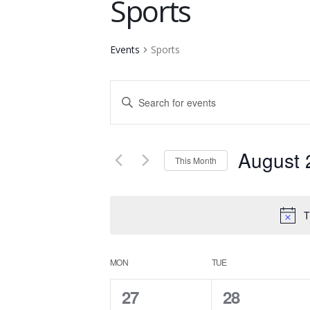
Sports
Events
Sports
Events
Enter
Keyword.
Search
Search
and
for
August 
Events
This Month
Views
by
Select
Keyword.
date.
Navigation
T
Calendar
MON
TUE
of
0
0
27
28